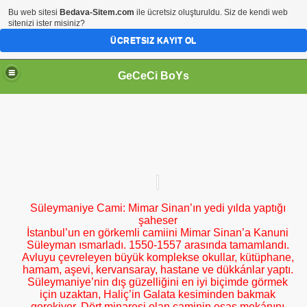
Bu web sitesi
Bedava-Sitem.com
ile ücretsiz oluşturuldu. Siz de kendi web
sitenizi ister misiniz?
ÜCRETSIZ KAYIT OL
GeCeCi BoYs
Süleymaniye Cami: Mimar Sinan’ın yedi yılda yaptığı
şaheser
İstanbul’un en görkemli camiini Mimar Sinan’a Kanuni
Süleyman ısmarladı. 1550-1557 arasında tamamlandı.
Avluyu çevreleyen büyük komplekse okullar, kütüphane,
hamam, aşevi, kervansaray, hastane ve dükkánlar yaptı.
Süleymaniye’nin dış güzelliğini en iyi biçimde görmek
için uzaktan, Haliç’in Galata kesiminden bakmak
gerekiyor. Dört minaresi olan caminin esas mekánını