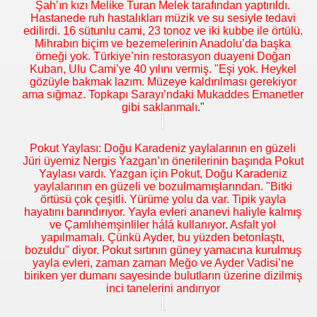
Şah’ın kızı Melike Turan Melek tarafından yaptırıldı.
Hastanede ruh hastalıkları müzik ve su sesiyle tedavi
edilirdi. 16 sütunlu cami, 23 tonoz ve iki kubbe ile örtülü.
Mihrabın biçim ve bezemelerinin Anadolu’da başka
örneği yok. Türkiye’nin restorasyon duayeni Doğan
Kuban, Ulu Cami’ye 40 yılını vermiş. "Eşi yok. Heykel
gözüyle bakmak lazım. Müzeye kaldırılması gerekiyor
ama sığmaz. Topkapı Sarayı’ndaki Mukaddes Emanetler
gibi saklanmalı
."
Pokut Yaylası: Doğu Karadeniz yaylalarının en güzeli
Jüri üyemiz Nergis Yazgan’ın önerilerinin başında Pokut
Yaylası vardı. Yazgan için Pokut, Doğu Karadeniz
yaylalarının en güzeli ve bozulmamışlarından. "Bitki
örtüsü çok çeşitli. Yürüme yolu da var. Tipik yayla
hayatını barındırıyor. Yayla evleri ananevi haliyle kalmış
ve Çamlıhemşinliler hálá kullanıyor. Asfalt yol
yapılmamalı. Çünkü Ayder, bu yüzden betonlaştı,
bozuldu" diyor. Pokut sırtının güney yamacına kurulmuş
yayla evleri, zaman zaman Meğo ve Ayder Vadisi’ne
biriken yer dumanı sayesinde bulutların üzerine dizilmiş
inci tanelerini andırıyor