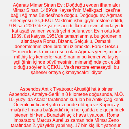
Ağırnas Mimar Sinan Evi: Doğduğu evden ilham aldı
Mimar Sinan, 1489’da Kayseri’nin Melikgazi İlçesi’ne
bağlı Ağırnas Beldesi’nde doğdu. Doğduğu ev, Ağırnas
Belediyesi ile ÇEKÜL Vakfı’nın işbirliğiyle restore edildi,
9 Nisan 2007’de ziyarete açıldı. İki katlı evin altında yedi
kat aşağıya inen yeraltı şehri bulunuyor. Evin orta katı
1939, üst katıysa 1951’de tamamlanmış, bu görünenin
altındaysa Roma, Bizans, Selçuklu, Osmanlı
dönemlerinin izleri birbirini izlemekte. Faruk Göksu
"Ermeni klasik mimari eseri olan Ağırnas yerleşiminde
müthiş taş kemerler var. Sinan’ın bu kemer ve taş iş
işçiliğinin içinde büyümesinin, mimarlığında çok etkili
olduğu söylenir. ÇEKÜL Vakfı restore etmeseydi, bu
şaheser ortaya çıkmayacaktı" diyor
Aspendos Antik Tiyatrosu: Akustiği hálá bir sır
Aspendos, Antalya-Serik’in 8 kilometre doğusunda, M.Ö.
10. yüzyılda Akalar tarafından kurulan bir Antik Çağ kenti.
Önemli bir ticaret yolu üzerinde olduğu ve Köprüçay
Irmağı ile limana bağlandığı için her çağda ele geçirilmek
istenen bir kent. Buradaki açık hava tiyatrosu. Roma
İmparatoru Marcus Aurelius zamanında Mimar Zeno
tarafından 2. yüzyılda yapılmış. 17 bin kişilik tiyatronun