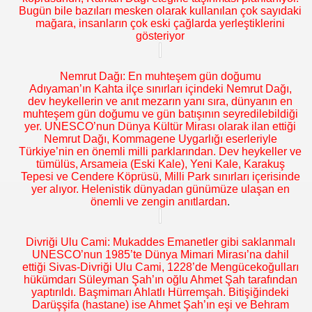
Bugün bile bazıları mesken olarak kullanılan çok sayıdaki
mağara, insanların çok eski çağlarda yerleştiklerini
gösteriyor
Nemrut Dağı: En muhteşem gün doğumu
Adıyaman’ın Kahta ilçe sınırları içindeki Nemrut Dağı,
dev heykellerin ve anıt mezarın yanı sıra, dünyanın en
muhteşem gün doğumu ve gün batışının seyredilebildiği
yer. UNESCO’nun Dünya Kültür Mirası olarak ilan ettiği
Nemrut Dağı, Kommagene Uygarlığı eserleriyle
Türkiye’nin en önemli milli parklarından. Dev heykeller ve
tümülüs, Arsameia (Eski Kale), Yeni Kale, Karakuş
Tepesi ve Cendere Köprüsü, Milli Park sınırları içerisinde
yer alıyor. Helenistik dünyadan günümüze ulaşan en
önemli ve zengin anıtlardan
.
Divriği Ulu Cami: Mukaddes Emanetler gibi saklanmalı
UNESCO’nun 1985’te Dünya Mimari Mirası’na dahil
ettiği Sivas-Divriği Ulu Cami, 1228’de Mengücekoğulları
hükümdarı Süleyman Şah’ın oğlu Ahmet Şah tarafından
yaptırıldı. Başmimarı Ahlatlı Hürremşah. Bitişiğindeki
Darüşşifa (hastane) ise Ahmet Şah’ın eşi ve Behram