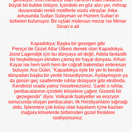
büyük bir kubbe örtüyor. İçerideki en göz alıcı yer, mihrap
duvarındaki renkli motiflerle süslü vitraylar. Arka
avlusunda Sultan Süleyman ve Hürrem Sultan’ın
türbeleri bulunuyor. Bir uçtaki mütevazı mezar ise Mimar
Sinan’a ait
Kapadokya: Başka bir gezegen gibi
Persçe’de Güzel Atlar Ülkesi demek olan Kapadokya,
Joost Lagendijk için bu dünyaya ait değil. Adeta fantastik
bir heykeltıraşın elinden çıkmış bir hayal dünyası. Arhan
Kayar ise hem tarih hem de coğrafi bakımdan enteresan
buluyor. Ara Güler, "Kapadokya öyle bir yer ki kendini
dünyadan başka bir yerde hissediyorsun. Aydaymışsın ya
da günün geç saatlerinde ruhlar dolaşıyor gibi etrafında.
Kendinizi orada yalnız hissetmezsiniz. Sanki o ruhlar,
peribacalarının içindeki kiliselere çağırır. Gizemli bir
gezegendir" diyor. Volkanik faaliyetler ve erozyon
sonucunda oluşan peribacaları, ilk Hıristiyanların sığınağı
oldu. İşlenmesi çok kolay olan kayaların içine kazılan
mağara kiliselerde birbirinden güzel fresklere
rastlıyorsunuz.