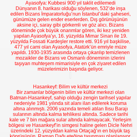
Ayasofya: Kubbesi 900 yıl taklit edilemedi
Dünyanın 8. harikası olduğu söylenen, 532’de inşa
edilen Bizans İmparatorluğu’nun İstanbul’daki şaheseri,
günümüze gelen ender eserlerden. Dış görünüşünün
aksine içi, saray gibi görkemli ve göz alıcı. Bizans
döneminde çok büyük onarımlar gören, iki kez yeniden
yapılan Ayasofya’yı, 16. yüzyılda Mimar Sinan ile 19.
yüzyılda Fossati Kardeşler restore etti. 916 yıl başkilise,
477 yıl cami olan Ayasofya, Atatürk’ün emriyle müze
yapıldı. 1930-1935 arasında ortaya çıkarılıp temizlenen
mozaikler de Bizans ve Osmanlı döneminin izlerini
taşıyan muhteşem mimarisiyle en çok ziyaret edilen
müzelerimizin başında geliyor.
Hasankeyf: Bilim ve kültür merkezi
Bir zamanlar bölgenin bilim ve kültür merkezi olan
Batman-Hasankeyf, sahip olduğu zengin tarihsel yapılar
nedeniyle 1981 yılında sit alanı ilan edilerek koruma
altına alınmıştı. 2006 yazında temeli atılan Ilısu Barajı
sularının altında kalma tehlikesi altında. Sadece tarihi
kale ve 7 bin mağara sular altında kalmayacak. Yerleşim
bölgesi ve Hasankeyf’in simgesi haline gelen Dicle Nehri
üzerindeki 12. yüzyıldan kalma Ortaçağ’ın en büyük taş
köprüsünün, Raman Dağı eteğine taşınması planlanıyor.